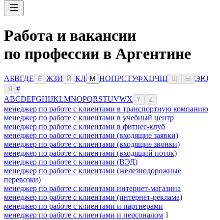
Работа и вакансии
по профессии в Аргентине
А
Б
В
Г
Д
Е
Ж
З
И
К
Л
Н
О
П
Р
С
Т
У
Ф
Х
Ц
Ч
Ш
Э
Ю
Ё
Й
М
Щ
Ы
#
Я
A
B
C
D
E
F
G
H
I
J
K
L
M
N
O
P
Q
R
S
T
U
V
W
X
Y
Z
менеджер по работе с клиентами в транспортную компанию
менеджер по работе с клиентами в учебный центр
менеджер по работе с клиентами в фитнес-клуб
менеджер по работе с клиентами (входящие заявки)
менеджер по работе с клиентами (входящие звонки)
менеджер по работе с клиентами (входящий поток)
менеджер по работе с клиентами (ВЭД)
менеджер по работе с клиентами (железнодорожные
перевозки)
менеджер по работе с клиентами интернет-магазина
менеджер по работе с клиентами (интернет-реклама)
менеджер по работе с клиентами и партнерами
менеджер по работе с клиентами и персоналом
1