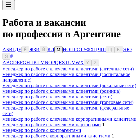
Работа и вакансии
по профессии в Аргентине
А
Б
В
Г
Д
Е
Ж
З
И
К
Л
Н
О
П
Р
С
Т
У
Ф
Х
Ц
Ч
Ш
Э
Ю
Ё
Й
М
Щ
Ы
#
Я
A
B
C
D
E
F
G
H
I
J
K
L
M
N
O
P
Q
R
S
T
U
V
W
X
Y
Z
менеджер по работе с ключевыми клиентами (аптечные сети)
менеджер по работе с ключевыми клиентами (госпитальное
направление)
менеджер по работе с ключевыми клиентами (локальные сети)
менеджер по работе с ключевыми клиентами (розница)
менеджер по работе с ключевыми клиентами (сети)
менеджер по работе с ключевыми клиентами (торговые сети)
менеджер по работе с ключевыми клиентами (федеральные
сети)
менеджер по работе с ключевыми корпоративными клиентами
менеджер по работе с ключевыми партнерами
1
менеджер по работе с контрагентами
менеджер по работе с корпоративными клиентами
1