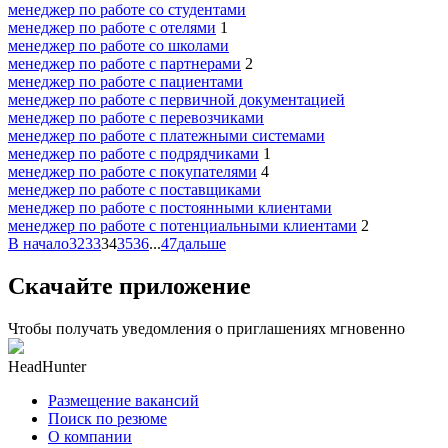
менеджер по работе со студентами
менеджер по работе с отелями
1
менеджер по работе со школами
менеджер по работе с партнерами
2
менеджер по работе с пациентами
менеджер по работе с первичной документацией
менеджер по работе с перевозчиками
менеджер по работе с платежными системами
менеджер по работе с подрядчиками
1
менеджер по работе с покупателями
4
менеджер по работе с поставщиками
менеджер по работе с постоянными клиентами
менеджер по работе с потенциальными клиентами
2
В начало
32
33
34
35
36
...
47
дальше
Скачайте приложение
Чтобы получать уведомления о приглашениях мгновенно
HeadHunter
Размещение вакансий
Поиск по резюме
О компании